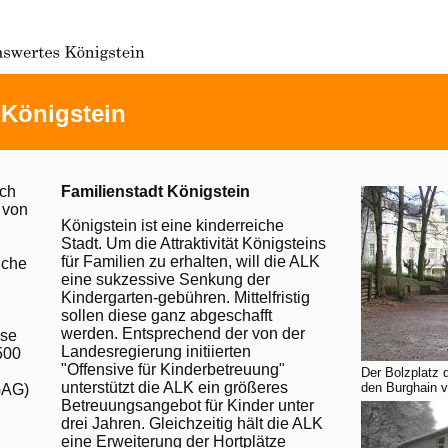
 Königstein
ich
Familienstadt Königstein
 von
Königstein ist eine kinderreiche
Stadt. Um die Attraktivität Königsteins
für Familien zu erhalten, will die ALK
iche
eine sukzessive Senkung der
Kindergarten-gebühren. Mittelfristig
sollen diese ganz abgeschafft
werden. Entsprechend der von der
sse
Landesregierung initiierten
.500
"Offensive für Kinderbetreuung"
Der Bolzplatz d
unterstützt die ALK ein größeres
den Burghain v
GAG)
Betreuungsangebot für Kinder unter
drei Jahren. Gleichzeitig hält die ALK
eine Erweiterung der Hortplätze