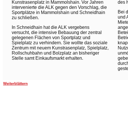
Kunstrasen­platz in Mammolshain. Vor Jahren
des 
in­ter­venierte die ALK gegen den Vorschlag, die
Bei 
Sportplätze in Mammolshain und Schneidhain
und A
zu schließen.
Miete
In Schneidhain hat die ALK vergebens
angeb
versucht, die intensive Bebauung der zentral
Bete
gelegenen Flächen von Sport­platz und
Betri
Spielplatz zu verhindern. Sie wollte das soziale
knap
Zentrum mit neuem Kunstrasenplatz, Spielplatz,
Nutz
Rollschuh­bahn und Bolzplatz an bisheriger
unmö
Stelle samt Einkaufsmarkt erhalten.
gebe
durc
geste
Weiterblättern