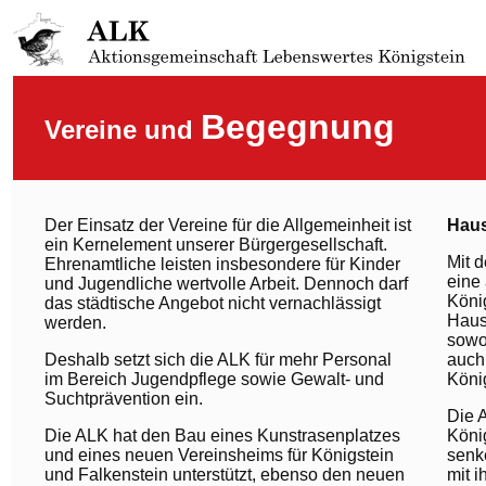
Begegnung
Vereine und
Der Einsatz der Vereine für die Allgemeinheit ist
Haus
ein Kernelement unserer Bürgergesellschaft.
Mit 
Ehrenamtliche leisten insbesondere für Kinder
eine 
und Jugendliche wertvolle Arbeit. Dennoch darf
König
das städtische Angebot nicht vernachlässigt
Haus 
werden.
sowo
Deshalb setzt sich die ALK für mehr Personal
auch
im Bereich Jugendpflege sowie Gewalt- und
König
Suchtprävention ein.
Die A
Die ALK hat den Bau eines Kunstrasen­platzes
König
und eines neuen Vereinsheims für Königstein
senk
und Falkenstein unter­stützt, ebenso den neuen
mit 