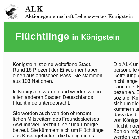
Flüchtlinge
in Königstein
Königstein ist eine weltoffene Stadt.
Die ALK unt
Rund 16 Prozent der Einwohner haben
personelle 
einen ausländischen Pass. Sie stammen
Betreuung v
aus 103 Nationen.
nicht lange
Land oder K
In Königstein wurden und werden wie in
bezahlen. 
allen anderen Städten Deutschlands
sozialer K
Flüchtlinge untergebracht.
sich um die
kümmern un
Sie werden auch von den ehrenamt­
dass das b
lichen Mitstreitern des Freundeskreises
von Königs
Asyl mit viel Herzblut, Zeit und Energie
Flüchtlinge
betreut. Sie kümmern sich um Flüchtlinge
Zahlen mögli
aus Krisengebieten, die häufig nichts
werden kan